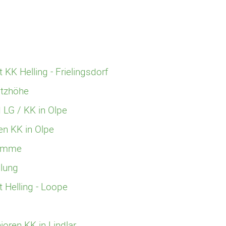
 KK Helling - Frielingsdorf
itzhöhe
 LG / KK in Olpe
en KK in Olpe
Damme
lung
t Helling - Loope
oren KK in Lindlar