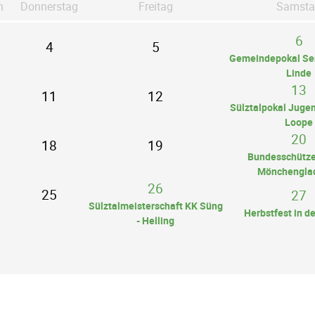
h
Do
nnerstag
Fr
eitag
Sa
msta
6
4
5
Gemeindepokal Sen
Linde
13
11
12
Sülztalpokal Jugen
Loope
20
18
19
Bundesschütze
Mönchengla
26
25
27
Sülztalmeisterschaft KK Süng
Herbstfest in de
- Helling