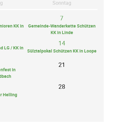
g
So
nntag
7
ioren KK in
Gemeinde-Wanderkette Schützen
KK in Linde
14
d LG / KK in
Sülztalpokal Schützen KK in Loope
21
nfest in
dbach
28
r Helling