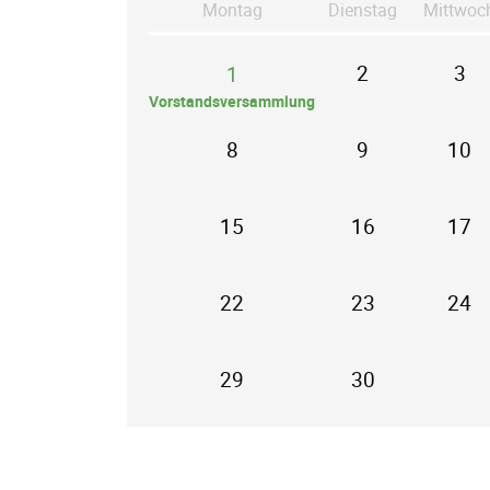
Mo
ntag
Di
enstag
Mi
ttwoc
2
3
1
Vorstandsversammlung
8
9
10
15
16
17
22
23
24
29
30