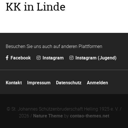
KK in Linde
Besuchen Sie uns auch auf anderen Plattformen
Facebook
Instagram
Instagram (Jugend)
Navigation
Kontakt
Impressum
Datenschutz
Anmelden
überspringen
© St. Johannes Schützenbruderschaft Helling 1925 e. V. /
2026 /
Nature Theme
by
contao-themes.net