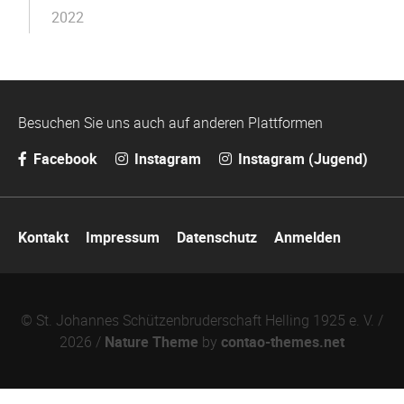
2022
Besuchen Sie uns auch auf anderen Plattformen
Facebook
Instagram
Instagram (Jugend)
Navigation
Kontakt
Impressum
Datenschutz
Anmelden
überspringen
© St. Johannes Schützenbruderschaft Helling 1925 e. V. /
2026 /
Nature Theme
by
contao-themes.net