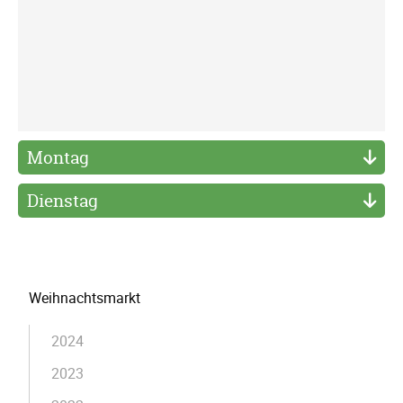
Montag
Dienstag
Navigation
Weihnachtsmarkt
überspringen
2024
2023