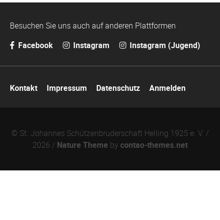
Besuchen Sie uns auch auf anderen Plattformen
Facebook
Instagram
Instagram (Jugend)
Navigation
Kontakt
Impressum
Datenschutz
Anmelden
überspringen
© St. Johannes Schützenbruderschaft Helling 1925 e. V. /
2026 /
Nature Theme
by
contao-themes.net