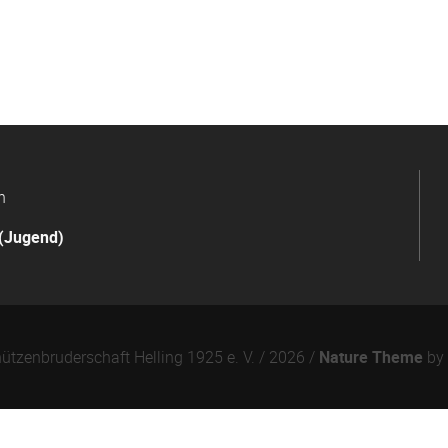
n
(Jugend)
ützenbruderschaft Helling 1925 e. V. / 2026 /
Nature Theme
by