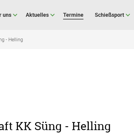
r uns
Aktuelles
Termine
Schießsport
g - Helling
aft KK Süng - Helling