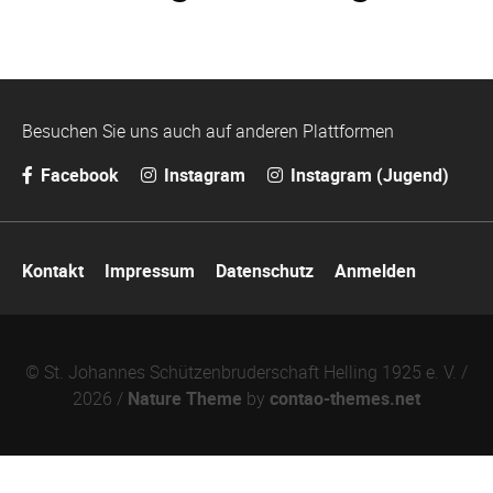
Besuchen Sie uns auch auf anderen Plattformen
Facebook
Instagram
Instagram (Jugend)
Navigation
Kontakt
Impressum
Datenschutz
Anmelden
überspringen
© St. Johannes Schützenbruderschaft Helling 1925 e. V. /
2026 /
Nature Theme
by
contao-themes.net