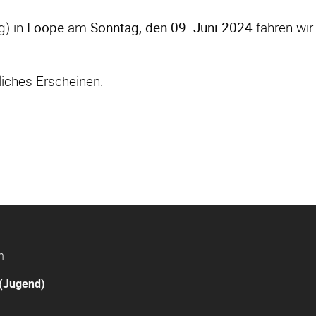
g) in
Loope
am
Sonntag, den 09. Juni 2024
fahren wir
.
liches Erscheinen.
n
(Jugend)