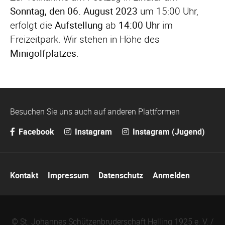
Sonntag, den 06. August 2023
um 15:00 Uhr,
erfolgt die
Aufstellung
ab
14:00 Uhr
im
Freizeitpark. Wir stehen in Höhe des
Minigolfplatzes
.
Besuchen Sie uns auch auf anderen Plattformen
Facebook
Instagram
Instagram (Jugend)
Navigation
Kontakt
Impressum
Datenschutz
Anmelden
überspringen
© St. Johannes Schützenbruderschaft Helling 1925 e. V. /