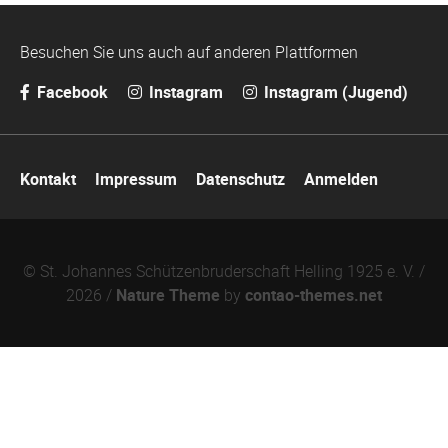
Besuchen Sie uns auch auf anderen Plattformen
Facebook
Instagram
Instagram (Jugend)
Navigation
Kontakt
Impressum
Datenschutz
Anmelden
überspringen
© St. Johannes Schützenbruderschaft Helling 1925 e. V. /
2026 /
Nature Theme
by
contao-themes.net