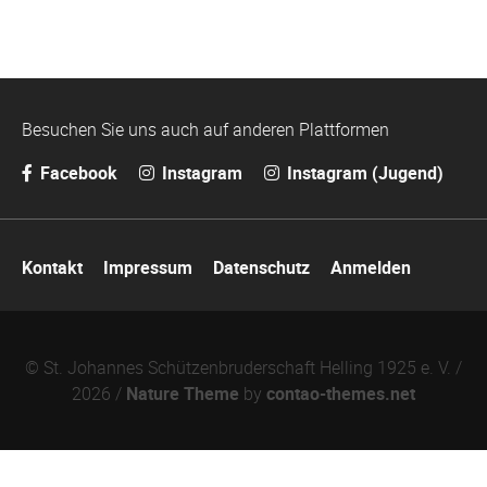
Besuchen Sie uns auch auf anderen Plattformen
Facebook
Instagram
Instagram (Jugend)
Navigation
Kontakt
Impressum
Datenschutz
Anmelden
überspringen
© St. Johannes Schützenbruderschaft Helling 1925 e. V. /
2026 /
Nature Theme
by
contao-themes.net