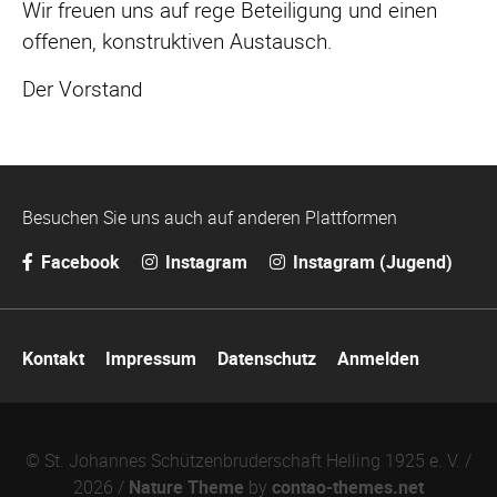
Wir freuen uns auf rege Beteiligung und einen
offenen, konstruktiven Austausch.
Der Vorstand
Besuchen Sie uns auch auf anderen Plattformen
Facebook
Instagram
Instagram (Jugend)
Navigation
Kontakt
Impressum
Datenschutz
Anmelden
überspringen
© St. Johannes Schützenbruderschaft Helling 1925 e. V. /
2026 /
Nature Theme
by
contao-themes.net