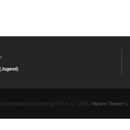
n
(Jugend)
ützenbruderschaft Helling 1925 e. V. / 2026 /
Nature Theme
by